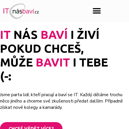
IT
NÁS
BAVÍ
I ŽIVÍ
POKUD CHCEŠ,
MŮŽE
BAVIT
I TEBE
(-:
Jsme parta lidí, kteří pracují a baví se IT. Každý děláme trochu
něco jiného a chceme své zkušenosti předat dalším. Případně
získat nové kolegy a kamarády.
CHCEŠ VĚDĚT VÍCE?