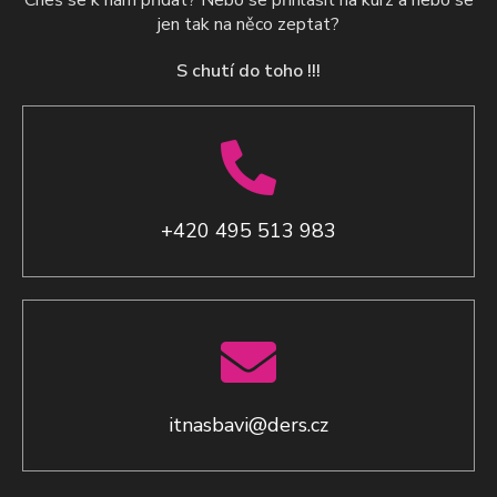
Cheš se k nám přidat? Nebo se přihlásit na kurz a nebo se
jen tak na něco zeptat?
S chutí do toho !!!
+420 495 513 983
itnasbavi@ders.cz